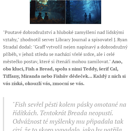
"Poutavé dobrodružství a hluboké zamyšlení nad lidskými
vztahy," zhodnotil server Library Journal a spisovatel J. Ryan
Stradal dodal: "Graff vytvořil nejen napínavý a dobrodružný
příběh, v jehož středu se nachází vřelé srdce, ale i celé
městečko postav, které si čtenáři mohou zamilovat."
Ano,
oba kluci, Fish a Bread, spolu s nimi Teddy, šerif Cal,
Tiffany, Miranda nebo Fishův dědeček... Každý z nich si
vás získá, okouzlí vás, zmocní se vás.
"Fish sevřel pěsti kolem pásky omotané na
řídítkách. Tentokrát Breada neopustí.
Odvážnost té myšlenky mu připadala tak
cizí, že to skoro vypadalo, jako by patřila