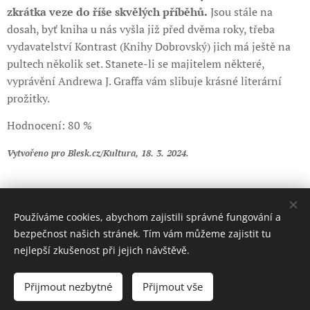
zkrátka veze do říše skvělých příběhů.
Jsou stále na
dosah, byť kniha u nás vyšla již před dvěma roky, třeba
vydavatelství Kontrast (Knihy Dobrovský) jich má ještě na
pultech několik set. Stanete-li se majitelem některé,
vyprávění Andrewa J. Graffa vám slibuje krásné literární
prožitky.
Hodnocení: 80 %
Vytvořeno pro Blesk.cz/Kultura, 18. 3. 2024.
Share
Používáme cookies, abychom zajistili správné fungování a
bezpečnost našich stránek. Tím vám můžeme zajistit tu
nejlepší zkušenost při jejich návštěvě.
© 2018 Ivan D. Hladík. Všechna práva vyhrazena.
Přijmout nezbytné
Přijmout vše
Cookies