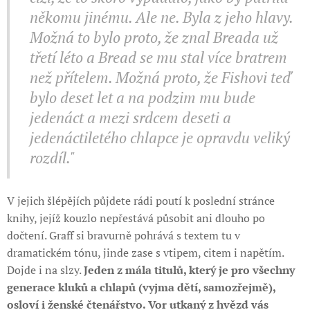
někomu jinému. Ale ne. Byla z jeho hlavy.
Možná to bylo proto, že znal Breada už
třetí léto a Bread se mu stal více bratrem
než přítelem. Možná proto, že Fishovi teď
bylo deset let a na podzim mu bude
jedenáct a mezi srdcem deseti a
jedenáctiletého chlapce je opravdu veliký
rozdíl."
V jejich šlépějích půjdete rádi poutí k poslední stránce
knihy, jejíž kouzlo nepřestává působit ani dlouho po
dočtení. Graff si bravurně pohrává s textem tu v
dramatickém tónu, jinde zase s vtipem, citem i napětím.
Dojde i na slzy.
Jeden z mála titulů, který je pro všechny
generace kluků a chlapů (vyjma dětí, samozřejmě),
osloví i ženské čtenářstvo. Vor utkaný z hvězd vás