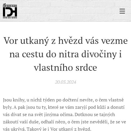
Vor utkaný z hvězd vás vezme
na cestu do nitra divočiny i
vlastního srdce
20.03.2024
Jsou knihy, u nichž týden po dočtení nevíte, o čem vlastně
byly. A pak jsou tu ty, které se vám zaryjí pod kůži a donutí
vás dívat se na svět jinýma očima. Dotknou se tajných
zákoutí vaší duše, odhalí něco, o čem jste nevěděli, že se ve
vás ukrývá. Takový je i Vor utkaný z hvězd.