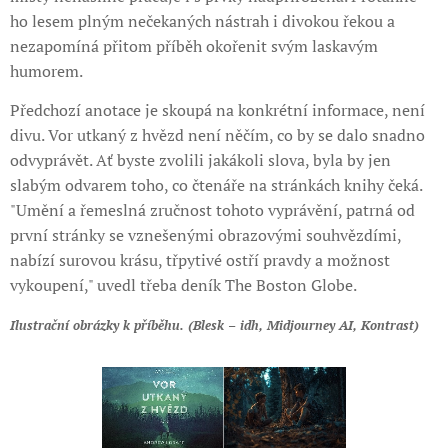
ho lesem plným nečekaných nástrah i divokou řekou a
nezapomíná přitom příběh okořenit svým laskavým
humorem.
Předchozí anotace je skoupá na konkrétní informace, není
divu. Vor utkaný z hvězd není něčím, co by se dalo snadno
odvyprávět. Ať byste zvolili jakákoli slova, byla by jen
slabým odvarem toho, co čtenáře na stránkách knihy čeká.
"Umění a řemeslná zručnost tohoto vyprávění, patrná od
první stránky se vznešenými obrazovými souhvězdími,
nabízí surovou krásu, třpytivé ostří pravdy a možnost
vykoupení," uvedl třeba deník The Boston Globe.
Ilustrační obrázky k příběhu. (Blesk – idh, Midjourney AI, Kontrast)