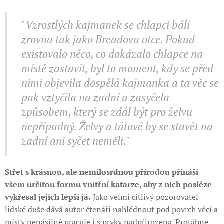
"Vzrostlých kajmanek se chlapci báli
zrovna tak jako Breadova otce. Pokud
existovalo něco, co dokázalo chlapce na
místě zastavit, byl to moment, kdy se před
nimi objevila dospělá kajmanka a ta věc se
pak vztyčila na zadní a zasyčela
způsobem, který se zdál být pro želvu
nepřípadný. Želvy a tátové by se stavět na
zadní ani syčet neměli."
Střet s krásnou, ale nemilosrdnou přírodou přináší
všem určitou formu vnitřní katarze, aby z nich posléze
vykřesal jejich lepší já.
Jako velmi citlivý pozorovatel
lidské duše dává autor čtenáři nahlédnout pod povrch věcí a
místy nenásilně pracuje i s prvky nadpřirozena. Protáhne