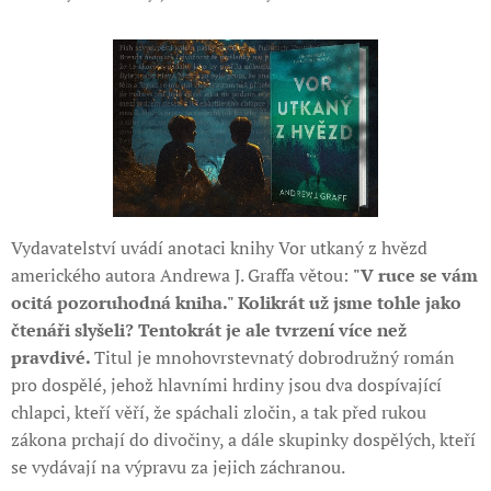
Vydavatelství uvádí anotaci knihy Vor utkaný z hvězd
amerického autora Andrewa J. Graffa větou:
"V ruce se vám
ocitá pozoruhodná kniha." Kolikrát už jsme tohle jako
čtenáři slyšeli? Tentokrát je ale tvrzení více než
pravdivé.
Titul je mnohovrstevnatý dobrodružný román
pro dospělé, jehož hlavními hrdiny jsou dva dospívající
chlapci, kteří věří, že spáchali zločin, a tak před rukou
zákona prchají do divočiny, a dále skupinky dospělých, kteří
se vydávají na výpravu za jejich záchranou.