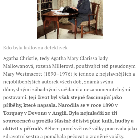
Kdo byla královna detektivek
Agatha Christie, tedy Agatha Mary Clarissa lady
Mallowanová, rozená Millerová, používající též pseudonym
Mary Westmacott (1890–1976) je jednou z nejslavnějších a
nejoblíbenějších autorek všech dob, známá svými
důmyslnými záhadnými vraždami a nezapomenutelnými
postavami.
Její život byl však stejně fascinující jako
příběhy, které napsala. Narodila se v roce 1890 v
Torquay v Devonu v Anglii. Byla nejmladší ze tří
sourozenců a prožila šťastné dětství plné knih, hudby a
aktivit v přírodě.
Během první světové války pracovala jako
zdravotní sestra a pomáhala pečovat o zraněné vojáky.