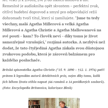
Řemeslně je audiokniha opět skvostem – perfektní zvuk,
citlivý hudební doprovod a smysl pro odpovídající režii
dohromady tvoří titul, který si zamilujete.
"Jsme tu tedy
všechny, malá Agatha Millerová a velká Agatha
Millerová a Agatha Christie a Agatha Mallowanová na
své pouti – kam? To člověk neví – díky tomu je život
samozřejmě vzrušující," rozjímá autorka. A nezbývá než
dodat, že tato čtyřjediná Agatha získala svou důstojnou
zvukovou podobu, která je zároveň balzámem pro
každého posluchače.
Britská spisovatelka Agatha Christie (*15. 9. 1890 – †12. 1. 1976) patří
právem k legendám autorů detektivních próz, nejen díky tomu, kolik
jich během života stihla napsat (66 románů a 14 povídkových souborů).
(Foto: Encyclopedia Britannica, kolorizace Blesk)