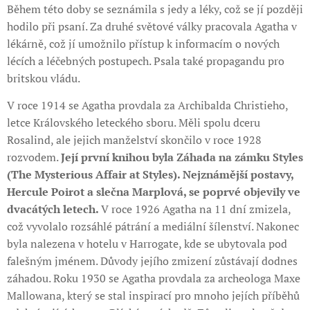
Během této doby se seznámila s jedy a léky, což se jí později
hodilo při psaní. Za druhé světové války pracovala Agatha v
lékárně, což jí umožnilo přístup k informacím o nových
lécích a léčebných postupech. Psala také propagandu pro
britskou vládu.
V roce 1914 se Agatha provdala za Archibalda Christieho,
letce Královského leteckého sboru. Měli spolu dceru
Rosalind, ale jejich manželství skončilo v roce 1928
rozvodem.
Její první knihou byla Záhada na zámku Styles
(The Mysterious Affair at Styles). Nejznámější postavy,
Hercule Poirot a slečna Marplová, se poprvé objevily ve
dvacátých letech.
V roce 1926 Agatha na 11 dní zmizela,
což vyvolalo rozsáhlé pátrání a mediální šílenství. Nakonec
byla nalezena v hotelu v Harrogate, kde se ubytovala pod
falešným jménem. Důvody jejího zmizení zůstávají dodnes
záhadou. Roku 1930 se Agatha provdala za archeologa Maxe
Mallowana, který se stal inspirací pro mnoho jejích příběhů