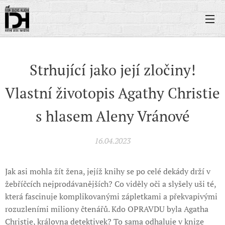
Strhující jako její zločiny!
Vlastní životopis Agathy Christie
s hlasem Aleny Vránové
16.04.2023
Jak asi mohla žít žena, jejíž knihy se po celé dekády drží v
žebříčcích nejprodávanějších? Co viděly oči a slyšely uši té,
která fascinuje komplikovanými zápletkami a překvapivými
rozuzleními miliony čtenářů. Kdo OPRAVDU byla Agatha
Christie, královna detektivek? To sama odhaluje v knize