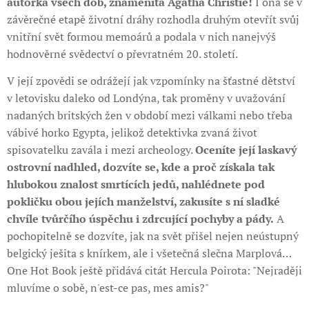
autorka všech dob, znamenitá Agatha Christie!
I ona se v
závěrečné etapě životní dráhy rozhodla druhým otevřít svůj
vnitřní svět formou memoárů a podala v nich nanejvýš
hodnověrné svědectví o převratném 20. století.
V její zpovědi se odrážejí jak vzpomínky na šťastné dětství
v letovisku daleko od Londýna, tak proměny v uvažování
nadaných britských žen v období mezi válkami nebo třeba
vábivé horko Egypta, jelikož detektivka zvaná život
spisovatelku zavála i mezi archeology.
Oceníte její laskavý
ostrovní nadhled, dozvíte se, kde a proč získala tak
hlubokou znalost smrtících jedů, nahlédnete pod
pokličku obou jejích manželství, zakusíte s ní sladké
chvíle tvůrčího úspěchu i zdrcující pochyby a pády.
A
pochopitelně se dozvíte, jak na svět přišel nejen neústupný
belgický ješita s knírkem, ale i všetečná slečna Marplová…
One Hot Book ještě přidává citát Hercula Poirota: "Nejraději
mluvíme o sobě, n'est-ce pas, mes amis?"