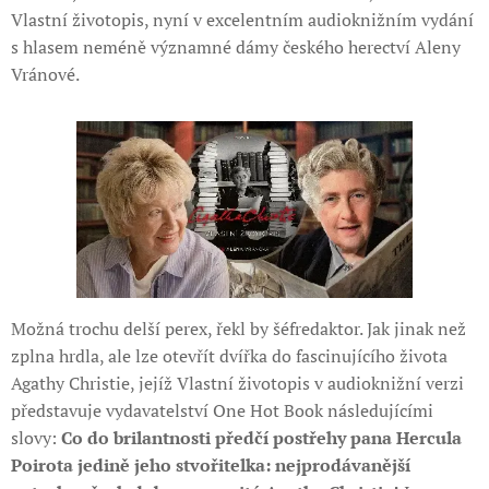
Vlastní životopis, nyní v excelentním audioknižním vydání
s hlasem neméně významné dámy českého herectví Aleny
Vránové.
Možná trochu delší perex, řekl by šéfredaktor. Jak jinak než
zplna hrdla, ale lze otevřít dvířka do fascinujícího života
Agathy Christie, jejíž Vlastní životopis v audioknižní verzi
představuje vydavatelství One Hot Book následujícími
slovy:
Co do brilantnosti předčí postřehy pana Hercula
Poirota jedině jeho stvořitelka: nejprodávanější