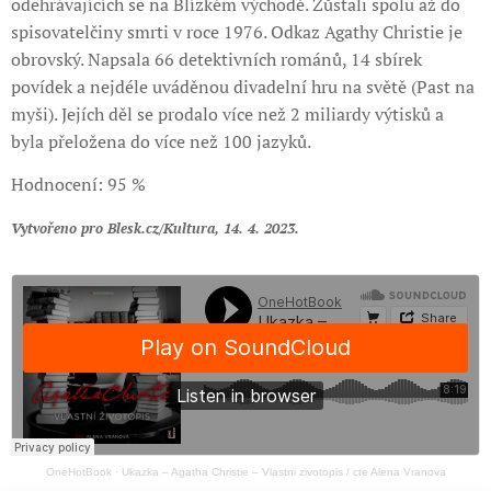
odehrávajících se na Blízkém východě. Zůstali spolu až do
spisovatelčiny smrti v roce 1976. Odkaz Agathy Christie je
obrovský. Napsala 66 detektivních románů, 14 sbírek
povídek a nejdéle uváděnou divadelní hru na světě (Past na
myši). Jejích děl se prodalo více než 2 miliardy výtisků a
byla přeložena do více než 100 jazyků.
Hodnocení: 95 %
Vytvořeno pro Blesk.cz/Kultura, 14. 4. 2023.
OneHotBook
·
Ukazka – Agatha Christie – Vlastni zivotopis / cte Alena Vranova