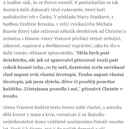
A buďme rádi, že se Poirot nemýlí. K posluchačům se tak
dostává další dokonalý titul vydavatele, který boří
audioknižní trh v Česku. V překladu Marty Staňkové, s
hudbou Ondřeje Brouska, v režii vynikajícího Michala
Bureše (který také režíroval několik detektivek od Christie) a
zejména s hlasem Aleny Vránové přichází stejně strhující,
zábavné, napínavé a dechberoucí vyprávění, jako by šlo o
další román věhlasné spisovatelky.
"Měla bych psát
detektivku, ale jak už spisovatel přirozeně touží psát
cokoli kromě toho, co by měl, dostávám zcela nečekaně
chuť napsat svůj vlastní životopis. Touha napsat vlastní
životopis, jak jsem slyšela, dříve či později posedne
každého. Zčistajasna posedla i mě," přiznává Christie v
úvodu.
Alena Vránová dodává textu šmrnc sobě vlastní, z autorky
dělá bytost z masa a krve, vymaňuje ji ze škatulky
nedotknutelné ikony vzdálené současnému čtenáři mnoho
let. Vrací ji k životu, zve ji do našich domovů a uší.