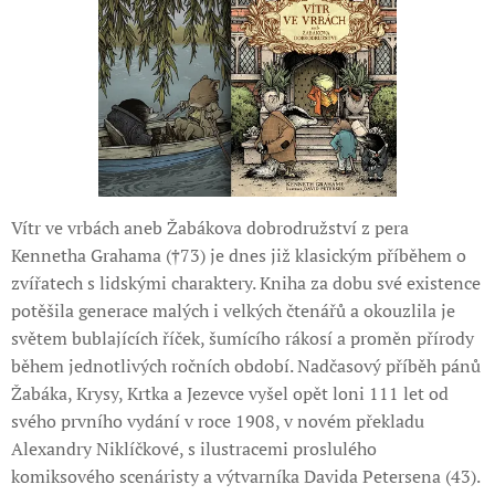
Vítr ve vrbách aneb Žabákova dobrodružství z pera
Kennetha Grahama (†73) je dnes již klasickým příběhem o
zvířatech s lidskými charaktery. Kniha za dobu své existence
potěšila generace malých i velkých čtenářů a okouzlila je
světem bublajících říček, šumícího rákosí a proměn přírody
během jednotlivých ročních období. Nadčasový příběh pánů
Žabáka, Krysy, Krtka a Jezevce vyšel opět loni 111 let od
svého prvního vydání v roce 1908, v novém překladu
Alexandry Niklíčkové, s ilustracemi proslulého
komiksového scenáristy a výtvarníka Davida Petersena (43).