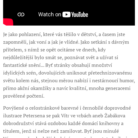
Je jako pohlazení, které vás těšilo v dětství, a časem jste
zapomněli, jak voní a jak je vlídné. Jako setkání s dávným
přítelem, s nímž se opět ocitáme ve dnech, kdy
nejdůležitější bylo smát se, poznávat svět a užívat si
fantastické snění... Byť stránky obsahují množství
idylických scén, dovolujících uniknout přetechnizovanému
světu kolem nás, stejnou měrou nabízí i nestárnoucí humor,
přímo akční okamžiky a navíc kvalitní, mnoha generacemi
prověřené počtení.
Povýšené o celostránkové barevné i černobílé doprovodné
ilustrace Petersena se pak Vítr ve vrbách aneb Žabákova
dobrodružství stává ozdobou každé domácí knihovny a
titulem, jenž si nelze než zamilovat. Byť jsou minulé