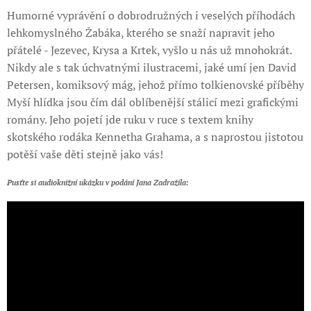
Humorné vyprávění o dobrodružných i veselých příhodách
lehkomyslného Žabáka, kterého se snaží napravit jeho
přátelé - Jezevec, Krysa a Krtek, vyšlo u nás už mnohokrát.
Nikdy ale s tak úchvatnými ilustracemi, jaké umí jen David
Petersen, komiksový mág, jehož přímo tolkienovské příběhy
Myší hlídka jsou čím dál oblíbenější stálicí mezi grafickými
romány. Jeho pojetí jde ruku v ruce s textem knihy
skotského rodáka Kennetha Grahama, a s naprostou jistotou
potěší vaše děti stejně jako vás!
Pusťte si audioknižní ukázku v podání Jana Zadražila: