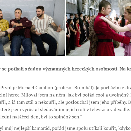
te se potkali s řadou významných hereckých osobností. Na k
 První je Michael Gambon (profesor Brumbál). Já pocházím z di
ní herec. Miloval jsem na něm, jak byl pořád cool a uvolněný.
uřil, a já tam stál a nekouřil, ale poslouchal jsem jeho příběhy.
teré jsem vyrůstal sledováním jejích rolí v televizi a v divadle.
oslední natáčecí den, byl to splněný sen."
l můj nejlepší kamarád, pořád jsme spolu utíkali kouřit, kdykol