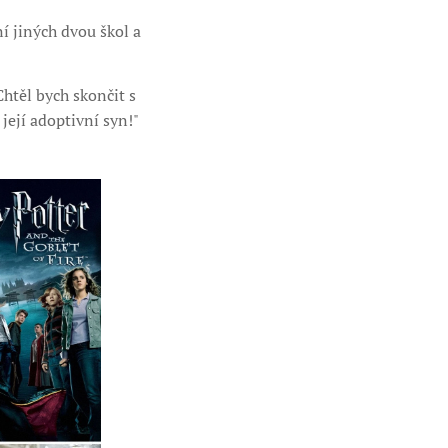
ní jiných dvou škol a
htěl bych skončit s
její adoptivní syn!"