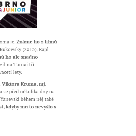
doma je.
Známe ho z filmů
s Bukowsky (2013), Rapl
hů ho ale snadno
zil na Turnaj tří
aceti lety.
 Viktora Kruma, mj.
 se před několika dny na
. Yanevski během něj také
st, kdyby mu to nevyšlo s