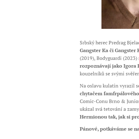
Srbský herec Predrag Bjela
Gangster Ka či Gangster 
(2019), Bodyguardi (2023)
rozpoznávají jako Igora 
kouzelníků se svými svěřen
Na oslavu kulatin vyrazil
chytačem famfrpálového
Comic-Conu Brno & Junior. 
ukázal svá tetování a zamy
Hermionou tak, jak si pro
Pánové, potkáváme se na f