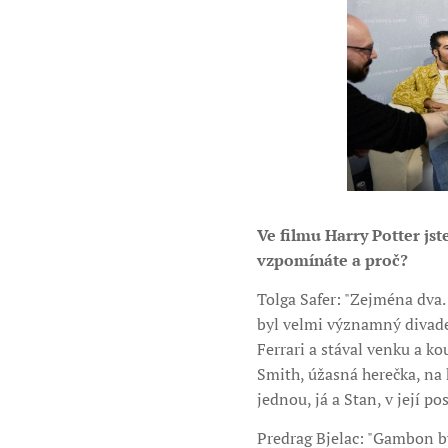
Ve filmu Harry Potter js
vzpomínáte a proč?
Tolga Safer: "Zejména dva.
byl velmi významný divadel
Ferrari a stával venku a ko
Smith, úžasná herečka, na k
jednou, já a Stan, v její p
Predrag Bjelac: "Gambon by