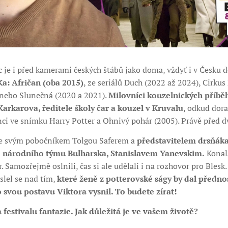
c je i před kamerami českých štábů jako doma, vždyť i v Česku 
Ka: Afričan (oba 2015)
, ze seriálů Duch (2022 až 2024), Cirku
 nebo Slunečná (2020 a 2021).
Milovníci kouzelnických příbě
Karkarova, ředitele školy čar a kouzel v Kruvalu
, odkud dora
ci ve snímku Harry Potter a Ohnivý pohár (2005). Právě před dv
 se svým pobočníkem Tolgou Saferem a
představitelem drsňáka
 národního týmu Bulharska, Stanislavem Yanevskim.
Konala
Samozřejmě oslnili, čas si ale udělali i na rozhovor pro Blesk
slel se nad tím,
které ženě z potterovské ságy by dal předno
 svou postavu Viktora vysnil. To budete zírat!
estivalu fantazie. Jak důležitá je ve vašem životě?