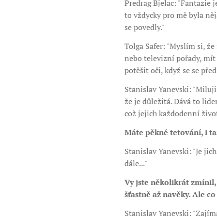
Predrag Bjelac: "Fantazie 
to vždycky pro mě byla něja
se povedly."
Tolga Safer: "Myslím si, že 
nebo televizní pořady, mít
potěšit oči, když se se př
Stanislav Yanevski: "Miluji
že je důležitá. Dává to li
což jejich každodenní živo
Máte pěkné tetování, i t
Stanislav Yanevski: "Je jic
dále..."
Vy jste několikrát zmínil
šťastně až navěky. Ale co
Stanislav Yanevski: "Zají