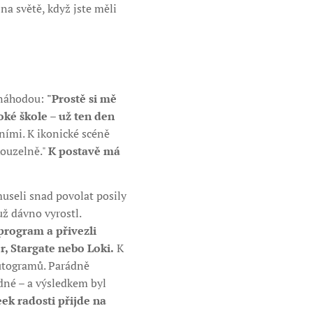
na světě, když jste měli
l náhodou:
"Prostě si mě
soké škole – už ten den
tními. K ikonické scéně
kouzelně."
K postavě má
useli snad povolat posily
 už dávno vyrostl.
program a přivezli
r, Stargate nebo Loki.
K
autogramů. Parádně
edné – a výsledkem byl
ek radosti přijde na