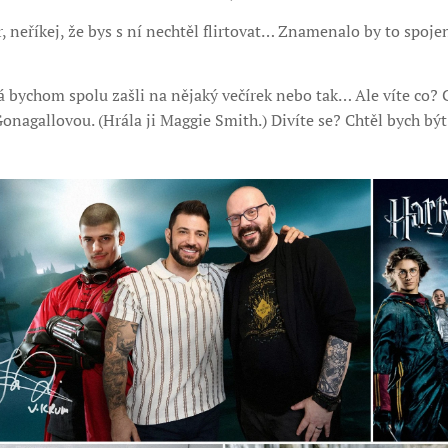
r, neříkej, že bys s ní nechtěl flirtovat… Znamenalo by to spoje
 bychom spolu zašli na nějaký večírek nebo tak… Ale víte co? C
agallovou. (Hrála ji Maggie Smith.) Divíte se? Chtěl bych být 