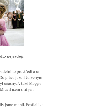
oho nejraději
vadelního prostředí a on
 Do práce jezdil červeným
 Byl úžasný. A také Maggie
 Mluvil jsem s ní jen
iv jsme mohli. Posílali za