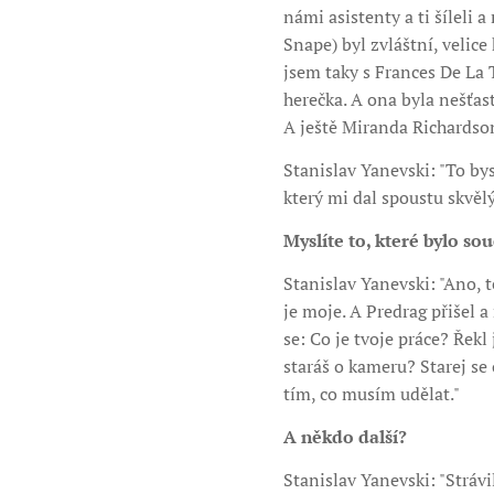
námi asistenty a ti šíleli 
Snape) byl zvláštní, velic
jsem taky s Frances De La 
herečka. A ona byla nešťast
A ještě Miranda Richardson
Stanislav Yanevski: "To bys
který mi dal spoustu skvě
Myslíte to, které bylo so
Stanislav Yanevski: "Ano, t
je moje. A Predrag přišel a
se: Co je tvoje práce? Řekl
staráš o kameru? Starej se
tím, co musím udělat."
A někdo další?
Stanislav Yanevski: "Stráv