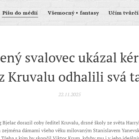
Píšu do médií
Všemocný • fantasy
Učím tvůrčí
ený svalovec ukázal kér
 Kruvalu odhalili svá t
22.11.2025
 Bjelac dorazil coby ředitel Kruvalu, drsné školy ze světa Harry
 zejména dámami všeho věku milovaným Stanislavem Yanevsk
í. Třeba s kým by skončil Viktor Krum, kdyby mu i v jeho ideál