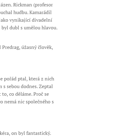
blázen. Rickman (profesor
louchal hudbu. Kamarádil
ako vynikající divadelní
i byl dubl s umělou hlavou.
l Predrag, úžasný člověk,
e pořád ptal, která z nich
ím s sebou dodnes. Zeptal
 to, co děláme. Proč se
 co nemá nic společného s
ra, on byl fantastický.