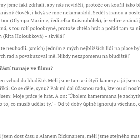
a my jsme fakt zdrhali, aby nás neviděli, protože on kouřil jako 
e krásný člověk, i když se moc nekamarádil. Seděl stranou a pos
Tour (Olympa Maxime, ředitelka Krásnohůlek), je velice známá j
ná, s tou rolí poloobryně, protože chtěla hrát a pořád tam za n
 (Rita Holoubková) – skvělá!"
te neuhodli. (smích) Jedním z mých nejbližších lidí na place by
lých rad a povzbuzoval mě. Nikdy nezapomenu na bludiště!"
učástí turnaje ve filmu?
en vchod do bludiště. Měli jsme tam asi čtyři kamery a já jsem s
 říká: Co se děje, synu? Pak mi dal úžasnou radu, kterou si nos
 jsem: Moje práce je hrát. A on: 'Úkolem kameramana je zachytit
 o to, co musíš udělat ty.' – Od té doby úplně ignoruju všechno,
il jsem dost času s Alanem Rickmanem, měli jsme stejného maské