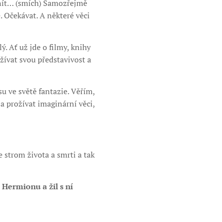
 snít… (smích) Samozřejmě
. Očekávat. A některé věci
lý. Ať už jde o filmy, knihy
žívat svou představivost a
su ve světě fantazie. Věřím,
a prožívat imaginární věci,
e strom života a smrti a tak
 Hermionu a žil s ní