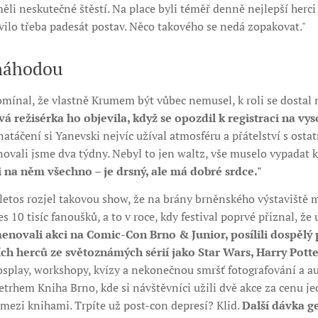
ěli neskutečné štěstí. Na place byli téměř denně nejlepší herci 
evilo třeba padesát postav. Něco takového se nedá zopakovat."
náhodou
pomínal, že vlastně Krumem být vůbec nemusel, k roli se dosta
ová režisérka ho objevila, když se opozdil k registraci na vy
atáčení si Yanevski nejvíc užíval atmosféru a přátelství s osta
novali jsme dva týdny. Nebyl to jen waltz, vše muselo vypadat 
i na něm všechno – je drsný, ale má dobré srdce."
etos rozjel takovou show, že na brány brněnského výstaviště m
es 10 tisíc fanoušků, a to v roce, kdy festival poprvé přiznal, že
enovali akci na Comic-Con Brno & Junior, posílili dospělý 
ch herců ze světoznámých sérií jako Star Wars, Harry Potte
cosplay, workshopy, kvízy a nekonečnou smršť fotografování a 
letrhem Kniha Brno, kde si návštěvníci užili dvě akce za cenu j
ů mezi knihami. Trpíte už post-con depresí? Klid.
Další dávka ge