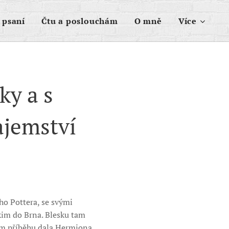
 psaní
Čtu a poslouchám
O mně
Více
ky a s
ajemství
ho Pottera, se svými
im do Brna. Blesku tam
ním příběhu dala Hermiona