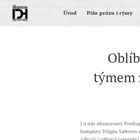
Úvod
Píšu prózu i rýmy
Oblíb
týmem z
I u nás obsazovaný Predrag
kumpány Tolgou Saferem a
odkryli i některá tajemstv