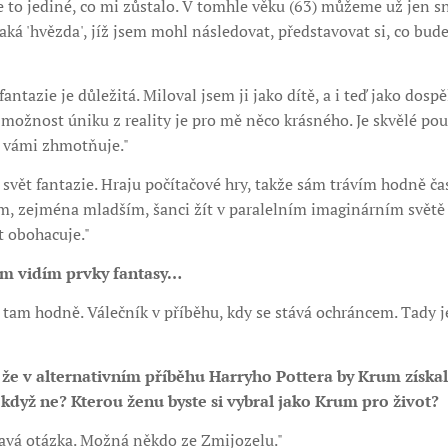
je to jediné, co mi zůstalo. V tomhle věku (63) můžeme už jen
ká 'hvězda', jíž jsem mohl následovat, představovat si, co bude
fantazie je důležitá. Miloval jsem ji jako dítě, a i teď jako dospě
 možnost úniku z reality je pro mě něco krásného. Je skvělé pou
ed vámi zhmotňuje."
 svět fantazie. Hraju počítačové hry, takže sám trávím hodně ča
dem, zejména mladším, šanci žít v paralelním imaginárním světě 
t obohacuje."
am vidím prvky fantasy…
h tam hodně. Válečník v příběhu, kdy se stává ochráncem. Tady j
, že v alternativním příběhu Harryho Pottera by Krum získal
 když ne? Kterou ženu byste si vybral jako Krum pro život?
mavá otázka. Možná někdo ze Zmijozelu."