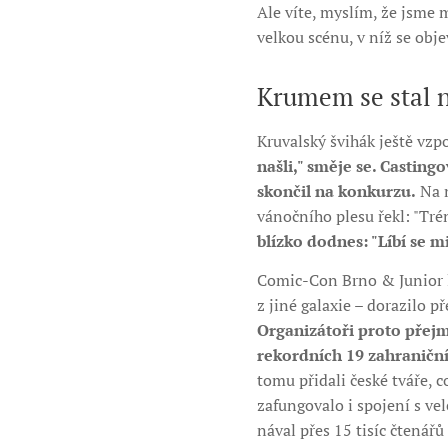
Ale víte, myslím, že jsme m
velkou scénu, v níž se obj
Krumem se stal 
Kruvalský švihák ještě vz
našli," směje se. Casting
skončil na konkurzu.
Na n
vánočního plesu řekl: "Tré
blízko dodnes: "Líbí se m
Comic-Con Brno & Junior l
z jiné galaxie – dorazilo př
Organizátoři proto přejm
rekordních 19 zahraniční
tomu přidali české tváře, 
zafungovalo i spojení s ve
nával přes 15 tisíc čtenář