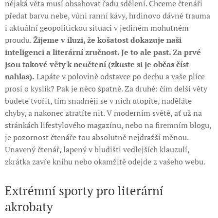
nějaká věta musí obsahovat řadu sdělení. Chceme čtenáři
předat barvu nebe, vůni ranní kávy, hrdinovo dávné trauma
i aktuální geopolitickou situaci v jediném mohutném
proudu.
Žijeme v iluzi, že košatost dokazuje naši
inteligenci a literární zručnost. Je to ale past. Za prvé
jsou takové věty k neučtení (zkuste si je občas číst
nahlas).
Lapáte v polovině odstavce po dechu a vaše plíce
prosí o kyslík? Pak je něco špatně. Za druhé: čím delší věty
budete tvořit, tím snadněji se v nich utopíte, naděláte
chyby, a nakonec ztratíte nit. V moderním světě, ať už na
stránkách lifestylového magazínu, nebo na firemním blogu,
je pozornost čtenáře tou absolutně nejdražší měnou.
Unavený čtenář, lapený v bludišti vedlejších klauzulí,
zkrátka zavře knihu nebo okamžitě odejde z vašeho webu.
Extrémní sporty pro literární
akrobaty