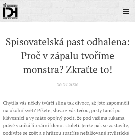
Spisovatelská past odhalena:
Proč v zápalu tvoříme
monstra? Zkraťte to!
06.04.2026
Chytila vás někdy tvůrčí slina tak divoce, až jste zapomněli
na okolní svět? Píšete, slova z vás tečou, prsty tančí po
klávesnici a vy máte opojný pocit, že pod vašima rukama
právě vzniká literární klenot století. Jenže pak se zastavíte,
podíváte se zpět a s hrůzou spatříte nefalšované stylistické