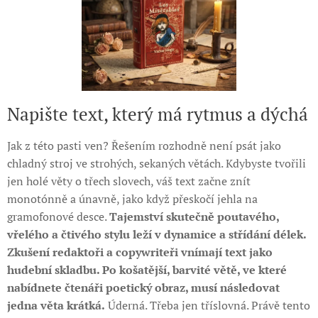
Napište text, který má rytmus a dýchá
Jak z této pasti ven? Řešením rozhodně není psát jako
chladný stroj ve strohých, sekaných větách. Kdybyste tvořili
jen holé věty o třech slovech, váš text začne znít
monotónně a únavně, jako když přeskočí jehla na
gramofonové desce.
Tajemství skutečně poutavého,
vřelého a čtivého stylu leží v dynamice a střídání délek.
Zkušení redaktoři a copywriteři vnímají text jako
hudební skladbu. Po košatější, barvité větě, ve které
nabídnete čtenáři poetický obraz, musí následovat
jedna věta krátká.
Úderná. Třeba jen tříslovná. Právě tento