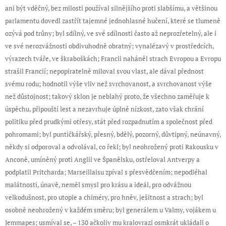
ani být vděčný, bez milosti používal silnějšího proti slabšímu, a většinou
parlamentu dovedl zastřít tajemné jednohlasné hučení, které se tlumeně
ozývá pod trůny; byl sdílný, ve své sdílnosti často až neprozřetelný, ale i
ve své nerozvážnosti obdivuhodně obratný; vynalézavý v prostředcích,
výrazech tváře, ve škraboškách; Francii naháněl strach Evropou a Evropu
strašil Francií; nepopiratelně miloval svou vlast, ale dával přednost
svému rodu; hodnotil výše vliv než svrchovanost, a svrchovanost výše
než důstojnost; takový sklon je neblahý proto, že všechno zaměřuje k
úspěchu, připouští lest a nezavrhuje úplně nízkost, zato však chrání
politiku před prudkými otřesy, stát před rozpadnutím a společnost před
pohromami; byl puntičkářský, přesný, bdělý, pozorný, důvtipný, neúnavný,
někdy si odporoval a odvolával, co řekl; byl neohrožený proti Rakousku v
Anconě, umíněný proti Anglii ve Španělsku, ostřeloval Antverpy a
podplatil Pritcharda; Marseillaisu zpíval s přesvědčením; nepodléhal
malátnosti, únavě, neměl smysl pro krásu a ideál, pro odvážnou
velkodušnost, pro utopie a chiméry, pro hněv, ješitnost a strach; byl
osobně neohrožený v každém směru; byl generálem u Valmy, vojákem u
Jemmapes; usmíval se, – 130 ačkoliv mu kralovrazi osmkrát ukládali o