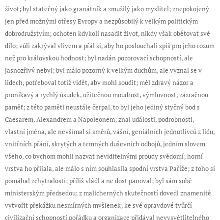
život; byl statečný jako granátník a zmužilý jako myslitel; znepokojený
jen před možnými otřesy Evropy a nezpůsobilý k velkým politickým
dobrodružstvím; ochoten kdykoli nasadit život, nikdy však obětovat své
dílo; vůli zakrýval vlivem a přál si, aby ho poslouchali spíš pro jeho rozum
než pro královskou hodnost; byl nadán pozorovací schopností, ale
jasnozřivý nebyl; byl málo pozorný k velkým duchům, ale vyznal se v
lidech, potřeboval totiž vidět, aby mohl soudit; měl zdravý názor a
pronikavý a rychlý úsudek, užitečnou moudrost, výmluvnost, zázračnou
paměť; z této paměti neustále čerpal, to byl jeho jediný styčný bod s
Caesarem, Alexandrem a Napoleonem; znal události, podrobnosti,
vlastní jména, ale nevšímal si směrů, vášní, geniálních jednotlivců z lidu,
vnitřních přání, skrytých a temných duševních odbojů, jedním slovem
všeho, co bychom mohli nazvat neviditelnými proudy svědomí; horní
vrstva ho přijala, ale málo s ním souhlasila spodní vrstva Paříže; z toho si
pomáhal zchytralostí; příliš vládl a ne dost panoval; byl sám sobě
ministerským předsedou; z malicherných skutečností dovedl znamenitě
vytvořit překážku nesmírných myšlenek; ke své opravdové tvůrčí
civilizační schopnosti pořádku a organizace přidával nevysvětlitelného