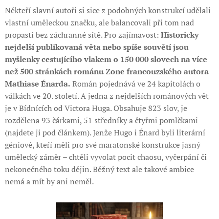
Někteří slavní autoři si sice z podobných konstrukcí udělali
vlastní uměleckou značku, ale balancovali při tom nad
propastí bez záchranné sítě. Pro zajímavost:
Historicky
nejdelší publikovaná věta nebo spíše souvětí jsou
myšlenky cestujícího vlakem o 150 000 slovech na více
než 500 stránkách románu Zone francouzského autora
Mathiase Énarda.
Román pojednává ve 24 kapitolách o
válkách ve 20. století. A jedna z nejdelších románových vět
je v Bídnících od Victora Huga. Obsahuje 823 slov, je
rozdělena 93 čárkami, 51 středníky a čtyřmi pomlčkami
(najdete ji pod článkem). Jenže Hugo i Énard byli literární
géniové, kteří měli pro své maratonské konstrukce jasný
umělecký záměr – chtěli vyvolat pocit chaosu, vyčerpání či
nekonečného toku dějin. Běžný text ale takové ambice
nemá a mít by ani neměl.