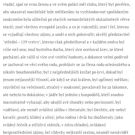
vladař, spal se svou ženou a ve svém paláci měl sluhu, který byl pověřen,
aby ukazoval manželské lože měšťanům: ta vychloubavost spořádaným
soukromím byla užitečná po starých nemanželských okázalostech větve
starší; znal všechny evropské jazyky, a co je vzácnější, znal i řeč, kterou
se vyjadřují všechny zájmy, a uměl o nich pohovořit; skvělý představitel
"střední – 129 vrstvy", kterou však předstihoval a v každém směru byl
výše než ona; muž bystrého ducha, který sice oceňoval krev, ze které
pocházel, ale vážil si více své vnitřní hodnoty, a dokonce velmi podivně
se zachoval ve věci svého rodu, prohlásiv se za člena rodu orleánského a
nikoliv bourbonského; byl z nejpřednějších knížat po krvi, dokud byl
jenom nejjasnější Výsostí, ale když se stal králem, byl upřímný měšťan;
rozvláčný na veřejnosti, stručný v soukromí; považovali ho za lakomce,
ale nebylo to dokázáno; v jádře byl jedním z hospodářů, kteří snadno
marnotratně vyhazují. aby ukojili své choutky nebo povinnosti: byl
vzdělaný, ale neměl zvláštní zálibu v literatuře; byl šlechtic, ale nebyl
kavalír; prostý, klidný a silný; jeho rodina i dvůr ho zbožňovaly; jako
svůdný řečník a střízlivý státník, v nitru chladný, ovládaný
bezprostředními zájmy, šel vždycky nejkratší cestou, neuměl nenávidět