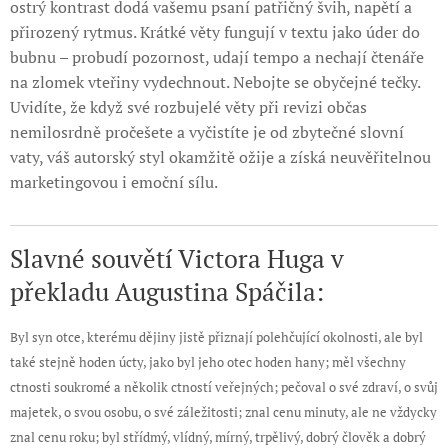
ostrý kontrast dodá vašemu psaní patřičný švih, napětí a
přirozený rytmus. Krátké věty fungují v textu jako úder do
bubnu – probudí pozornost, udají tempo a nechají čtenáře
na zlomek vteřiny vydechnout. Nebojte se obyčejné tečky.
Uvidíte, že když své rozbujelé věty při revizi občas
nemilosrdně pročešete a vyčistíte je od zbytečné slovní
vaty, váš autorský styl okamžitě ožije a získá neuvěřitelnou
marketingovou i emoční sílu.
Slavné souvětí Victora Huga v
překladu Augustina Spáčila:
Byl syn otce, kterému dějiny jistě přiznají polehčující okolnosti, ale byl
také stejně hoden úcty, jako byl jeho otec hoden hany; měl všechny
ctnosti soukromé a několik ctností veřejných; pečoval o své zdraví, o svůj
majetek, o svou osobu, o své záležitosti; znal cenu minuty, ale ne vždycky
znal cenu roku; byl střídmý, vlídný, mírný, trpělivý, dobrý člověk a dobrý