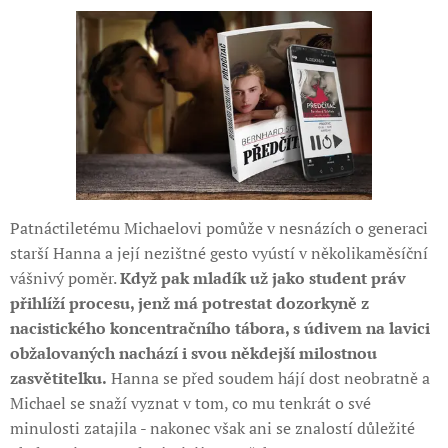
Patnáctiletému Michaelovi pomůže v nesnázích o generaci
starší Hanna a její nezištné gesto vyústí v několikaměsíční
vášnivý poměr.
Když pak mladík už jako student práv
přihlíží procesu, jenž má potrestat dozorkyně z
nacistického koncentračního tábora, s údivem na lavici
obžalovaných nachází i svou někdejší milostnou
zasvětitelku.
Hanna se před soudem hájí dost neobratně a
Michael se snaží vyznat v tom, co mu tenkrát o své
minulosti zatajila - nakonec však ani se znalostí důležité