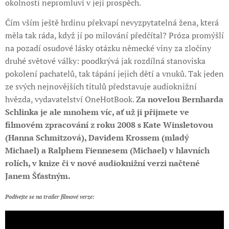
okolnosti nepromluví v její prospěch.
Čím vším ještě hrdinu překvapí nevyzpytatelná žena, která
měla tak ráda, když jí po milování předčítal? Próza promýšlí
na pozadí osudové lásky otázku německé viny za zločiny
druhé světové války: poodkrývá jak rozdílná stanoviska
pokolení pachatelů, tak tápání jejich dětí a vnuků. Tak jeden
ze svých nejnovějších titulů představuje audioknižní
hvězda, vydavatelství OneHotBook.
Za novelou Bernharda
Schlinka je ale mnohem víc, ať už ji přijmete ve
filmovém zpracování z roku 2008 s Kate Winsletovou
(Hanna Schmitzová), Davidem Krossem (mladý
Michael) a Ralphem Fiennesem (Michael) v hlavních
rolích, v knize či v nové audioknižní verzi načtené
Janem Šťastným.
Podívejte se na trailer filmové verze: