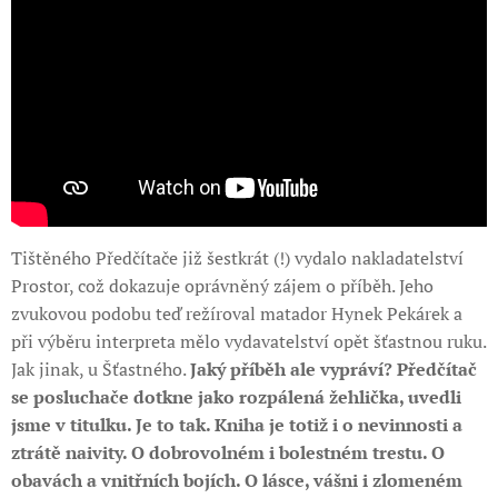
Tištěného Předčítače již šestkrát (!) vydalo nakladatelství
Prostor, což dokazuje oprávněný zájem o příběh. Jeho
zvukovou podobu teď režíroval matador Hynek Pekárek a
při výběru interpreta mělo vydavatelství opět šťastnou ruku.
Jak jinak, u Šťastného.
Jaký příběh ale vypráví? Předčítač
se posluchače dotkne jako rozpálená žehlička, uvedli
jsme v titulku. Je to tak. Kniha je totiž i o nevinnosti a
ztrátě naivity. O dobrovolném i bolestném trestu. O
obavách a vnitřních bojích. O lásce, vášni i zlomeném