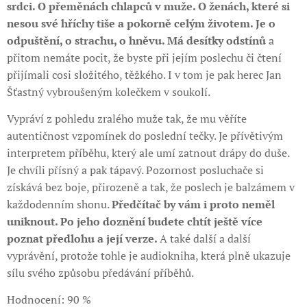
srdci. O přeměnách chlapců v muže. O ženách, které si
nesou své hříchy tiše a pokorně celým životem. Je o
odpuštění, o strachu, o hněvu. Má desítky odstínů
a
přitom nemáte pocit, že byste při jejím poslechu či čtení
přijímali cosi složitého, těžkého. I v tom je pak herec Jan
Šťastný vybroušeným kolečkem v soukolí.
Vypráví z pohledu zralého muže tak, že mu věříte
autentičnost vzpomínek do poslední tečky. Je přívětivým
interpretem příběhu, který ale umí zatnout drápy do duše.
Je chvíli přísný a pak tápavý. Pozornost posluchače si
získává bez boje, přirozeně a tak, že poslech je balzámem v
každodenním shonu.
Předčítač by vám i proto neměl
uniknout. Po jeho doznění budete chtít ještě více
poznat předlohu a její verze.
A také další a další
vyprávění, protože tohle je audiokniha, která plně ukazuje
sílu svého způsobu předávání příběhů.
Hodnocení: 90 %