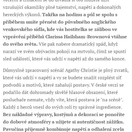
vzrušující okamžiky plné tajemství, napětí a dokonalých
hereckých výkonů.
Takřka na hodinu a půl se spolu s
příběhem smíte přenést do půvabného anglického
venkovského sídla, kde vás hostitelka se zálibou ve
vyprávění příběhů Clarissa Hailsham-Brownová vtáhne
do svého světa.
Vše pak nabere dramatický spád, když
narazí ve svém obývacím pokoji na mrtvolu, čímž se spustí
sled událostí, které vás udrží v napětí až do samého konce.
Důmyslně zpracovaný scénář Agathy Christie je plný zvratů,
které vás udrží v napětí a vy se budete snažit rozplést síť
podvodů a motivů, které zahalují postavy. V české verzi se
podařilo dát dohromady skvělé hlasové obsazení, které
posluchače nemate, vždy víte, která postava je "na scéně".
Každý z herců vnesl do svých rolí ty správné ingredience.
Bez nákladné výpravy, kostýmů a dekorací se ponoříte
do dobové atmosféry a užijete si autentičnost zážitku.
Pavučina příjemně kombinuje napětí a odhalení zcela