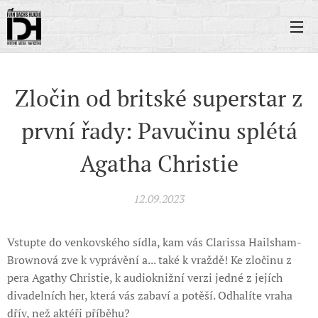
Zločin od britské superstar z
první řady: Pavučinu splétá
Agatha Christie
12.09.2023
Vstupte do venkovského sídla, kam vás Clarissa Hailsham-
Brownová zve k vyprávění a... také k vraždě! Ke zločinu z
pera Agathy Christie, k audioknižní verzi jedné z jejích
divadelních her, která vás zabaví a potěší. Odhalíte vraha
dřív, než aktéři příběhu?