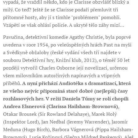
vypadá, že vraždil někdo, kdo je Clarisse obzvlášť blízký a
milý. Co teď? Ještě že se Clarisse podaří přemluvit tři
přítomné hosty, aby jí s tímhle "problémem" pomohli.
Vzápětí se však ohlásí policie. A ukryté tělo záhy mizí…
Pavučina, detektivní komedie Agathy Christie, byla poprvé
uvedena v roce 1954, po veleúspěšných hrách Past na myši
a Svědkyně obžaloby (české vydání všech tří najdete v
souboru Detektivní hry, Knižní klub, 2012), o téměř 50 let
později vytvořil Charles Osborne její novelizaci, určenou
všem milovníkům autorčiných napínavých a vtipných
příběhů.
A nyní přichází Audiotéka s dramatizací, která
ze všeho nejvíc připomíná staré dobré (nejlepší) časy
rozhlasových her. V režii Daniela Tůmy se rolí chopili
Andrea Elsnerová (Clarissa Hailsham-Brownová)
,
Otakar Brousek (Sir Rowland Delahaye), Marek Holý
(Inspektor Lord), Jan Nedbal (Jeremy Warrender), Jaromír
Meduna (Hugo Birch), Barbora Vágnerová (Pippa Hailsham-
Brownová), Lucie Kožinová (Slečna Mildred Peakeová), Aleš