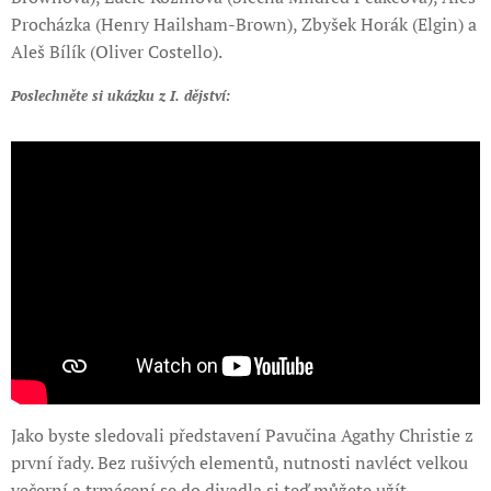
Procházka (Henry Hailsham-Brown), Zbyšek Horák (Elgin) a
Aleš Bílík (Oliver Costello).
Poslechněte si ukázku z I. dějství:
Jako byste sledovali představení Pavučina Agathy Christie z
první řady. Bez rušivých elementů, nutnosti navléct velkou
večerní a trmácení se do divadla si teď můžete užít