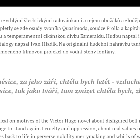
a zvrhlými šlechtickými radovánkami a rejem ubožáků a zlodějů
pletly se zde osudy zvoníka Quasimoda, soudce Frolla a kapitá
u a temperamentní cikánskou dívku Esmeraldu. Hudbu napsal i 
 dialogy napsal Ivan Hladík. Na originální hudební nahrávku tan
 umocněno filmovou projekcí do vodní stěny fontány.
síce, za jeho září, chtěla bych letět - vzduch
síce, tak jako tváří, tam zmizet chtěla bych, zb
cal on motives of the Victor Hugo novel about disfigured bell r
age to stand against cruelty and oppression, about real values 
s back to life in perverse nobility merrymaking and whirls of 