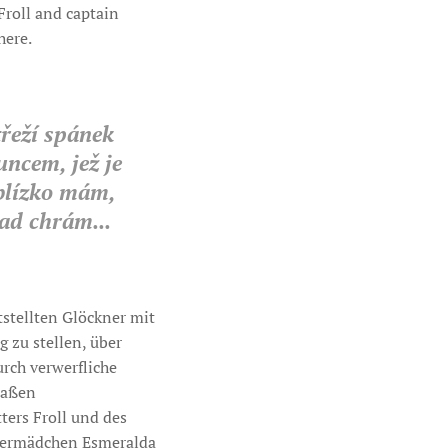
Froll and captain
here.
třeží spánek
uncem, jež je
 blízko mám,
ad chrám...
tstellten Glöckner mit
 zu stellen, über
rch verwerfliche
raßen
ters Froll und des
unermädchen Esmeralda