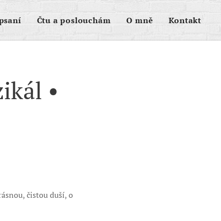
psaní
Čtu a poslouchám
O mně
Kontakt
ikál •
snou, čistou duší, o