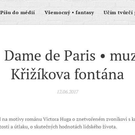
Píšu do médií
Všemocný • fantasy
Učím tvůrčí 
 Dame de Paris • muz
Křižíkova fontána
12.06.2017
 na motivy románu Victora Huga o znetvořeném zvoníkovi s krá
tosti a útlaku, o skutečných hodnotách lidského života.