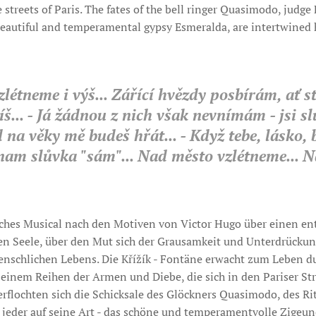
streets of Paris. The fates of the bell ringer Quasimodo, judge 
beautiful and temperamental gypsy Esmeralda, are intertwined 
létneme i výš... Zářící hvězdy posbírám, ať s
íš... - Já žádnou z nich však nevnímám - jsi sl
d na věky mě budeš hřát... - Když tebe, lásko,
znam slůvka "sám"... Nad město vzlétneme... N
isches Musical nach den Motiven von Victor Hugo über einen en
en Seele, über den Mut sich der Grausamkeit und Unterdrückung
enschlichen Lebens. Die Křížík - Fontäne erwacht zum Leben du
, einem Reihen der Armen und Diebe, die sich in den Pariser St
rflochten sich die Schicksale des Glöckners Quasimodo, des Rit
- jeder auf seine Art - das schöne und temperamentvolle Zige