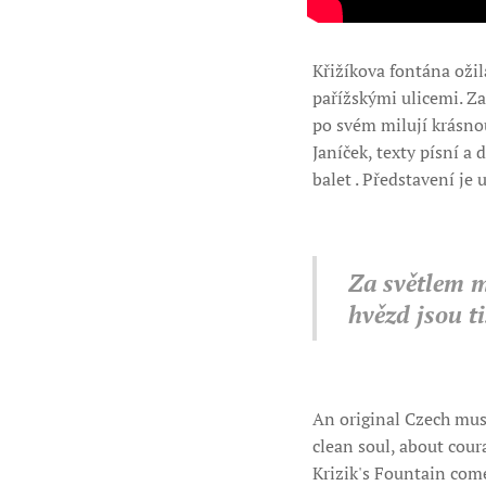
Křižíkova fontána ožil
pařížskými ulicemi. Za
po svém milují krásno
Janíček, texty písní a
balet . Představení je
Za světlem mě
hvězd jsou ti
An original Czech musi
clean soul, about cour
Krizik's Fountain come