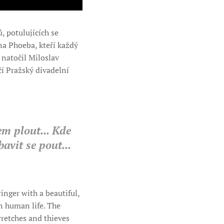
, potulujících se
na Phoeba, kteří každý
natočil Miloslav
čí Pražský divadelní
em plout... Kde
avit se pout...
inger with a beautiful,
in human life. The
wretches and thieves