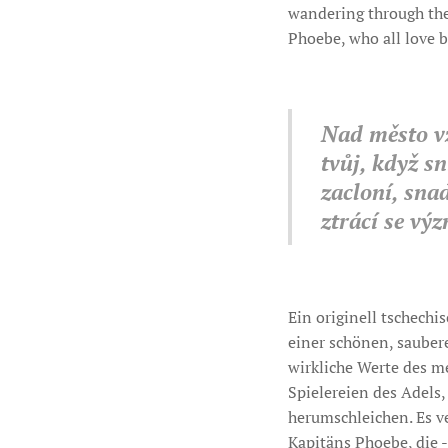
wandering through the 
Phoebe, who all love 
Nad město vz
tvůj, když sn
zacloní, sna
ztrácí se vý
Ein originell tschech
einer schönen, sauber
wirkliche Werte des m
Spielereien des Adels
herumschleichen. Es ve
Kapitäns Phoebe, die 