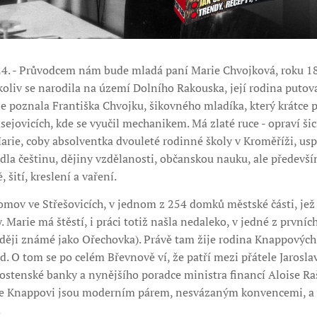
24. - Průvodcem nám bude mladá paní Marie Chvojková, roku 1
liv se narodila na území Dolního Rakouska, její rodina putova
ie poznala Františka Chvojku, šikovného mladíka, který krátce 
ejovicích, kde se vyučil mechanikem. Má zlaté ruce - opraví šicí
arie, coby absolventka dvouleté rodinné školy v Kroměříži, us
dla češtinu, dějiny vzdělanosti, občanskou nauku, ale předevší
 šití, kreslení a vaření.
omov ve Střešovicích, v jednom z 254 domků městské části, jež
. Marie má štěstí, i práci totiž našla nedaleko, v jedné z prvníc
ději známé jako Ořechovka). Právě tam žije rodina Knappových, 
 O tom se po celém Břevnově ví, že patří mezi přátele Jaroslav
ostenské banky a nynějšího poradce ministra financí Aloise Raš
 že Knappovi jsou moderním párem, nesvázaným konvencemi, a
.