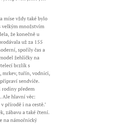
a míse vždy také bylo
r s velkým množstvím
lela, že konečně u
 prodávala už za 155
oderní, spořily čas a
 model žehličky na
elecí brzlík s
 mrkev, tuřín, vodnici,
 připraví sendviče.
i rodiny předem
 Ale hlavní věc:
v přírodě i na cestě."
, zábavu a také čtení.
 se na námořnický