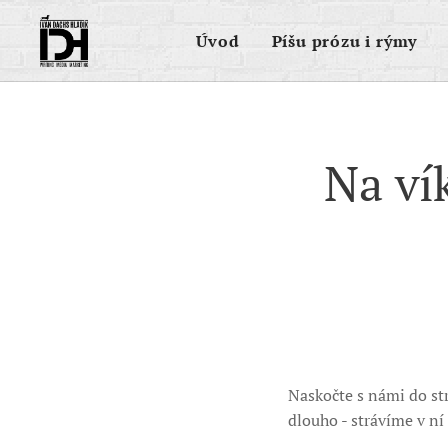
Úvod
Píšu prózu i rýmy
Na vík
Naskočte s námi do str
dlouho - strávíme v ní