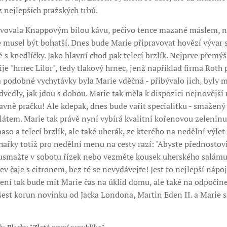
 nejlepších pražských trhů.
avovala Knappovým bílou kávu, pečivo tence mazané máslem, n
e musel být bohatší. Dnes bude Marie připravovat hovězí výva
s knedlíčky. Jako hlavní chod pak telecí brzlík. Nejprve přemýš
je "hrnec Lilor", tedy tlakový hrnec, jenž například firma Roth
Za podobné vychytávky byla Marie vděčná - přibývalo jich, byly m
vedly, jak jdou s dobou. Marie tak měla k dispozici nejnovější
avně pračku! Ale kdepak, dnes bude vařit specialitku - smažený t
átem. Marie tak právě nyní vybírá kvalitní kořenovou zeleninu,
 maso a telecí brzlík, ale také uherák, ze kterého na nedělní výlet
ařky totiž pro nedělní menu na cesty razí: "Abyste přednostov
 usmažte v sobotu řízek nebo vezměte kousek uherského salámu.
 čaje s citronem, bez té se nevydávejte! Jest to nejlepší nápoj 
ní tak bude mít Marie čas na úklid domu, ale také na odpočinek
 šest korun novinku od Jacka Londona, Martin Eden II. a Marie