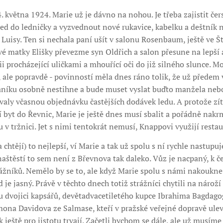
4. května 1924. Marie už je dávno na nohou. Je třeba zajistit če
led do ledničky a vyzvednout nové rukavice, kabelku a deštník 
isy. Ten si nechala paní ušít v salonu Rosenbaum, ještě ve Št
vé matky Elišky převezme syn Oldřich a salon přesune na lepší 
i procházející uličkami a mhouřící oči do již silného slunce. M
, ale popravdě - povinností měla dnes ráno tolik, že už předem 
aníku osobně nestihne a bude muset vyslat buďto manžela nebo p
valy včasnou objednávku častějších dodávek ledu. A protože zí
í byt do Řevnic, Marie je ještě dnes musí sbalit a pořádně nakrm
 v tržnici. Jet s nimi tentokrát nemusí, Knappovi využijí restau
 chtějí) to nejlepší, ví Marie a tak už spolu s ní rychle nastup
naštěstí to sem není z Břevnova tak daleko. Vůz je nacpaný, k č
ážníků. Nemělo by se to, ale když Marie spolu s námi nakoukn
 je jasný. Právě v těchto dnech totiž strážníci chytili na nárož
dvojici kapsářů, devětadvacetiletého kupce Ibrahima Bagdago
na Davidova ze Salmase, kteří v pražské veřejné dopravě ulevil
 ještě pro jistotu trvají. Začetli bychom se dále, ale už musíme