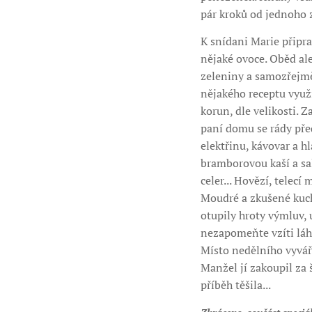
pár kroků od jednoho z
K snídani Marie připr
nějaké ovoce. Oběd al
zeleniny a samozřejmě 
nějakého receptu využi
korun, dle velikosti. 
paní domu se rády před
elektřinu, kávovar a hl
bramborovou kaší a sal
celer... Hovězí, telecí
Moudré a zkušené kuch
otupily hroty výmluv,
nezapomeňte vzíti láhev
Místo nedělního vyváře
Manžel jí zakoupil za
příběh těšila...