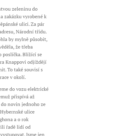
rstvou zeleninu do
na zakázku vyrobené k
ěpánské ulici. Za pár
adresu, Národní třídu.
ohla by mylně působit,
věděla, že třeba
oslíčka. Blížící se
tra Knappovi odjíždějí
it. To také souvisí s
race v okolí.
ujeme do vozu elektrické
emuž přispívá až
e do novin jednoho ze
í Hybernské ulice
ghona a o rok
i řadě lidí od
 vystupovat. Jsme jen