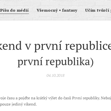
Píšu do médií
Všemocný • fantasy
Učím tvůrčí 
end v první republic
první republika)
04.10.2018
oje času a pojďte na krátký výlet do časů První republiky. Nebo
 pouze jediný víkend.