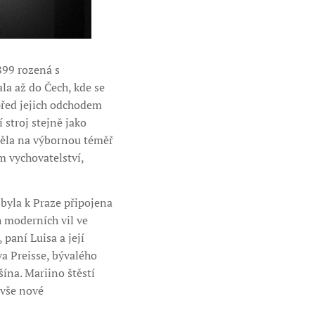
899 rozená s
la až do Čech, kde se
před jejich odchodem
 stroj stejně jako
pěla na výbornou téměř
m vychovatelství,
 byla k Praze připojena
h moderních vil ve
paní Luisa a její
a Preisse, bývalého
ína. Mariino štěstí
 vše nové