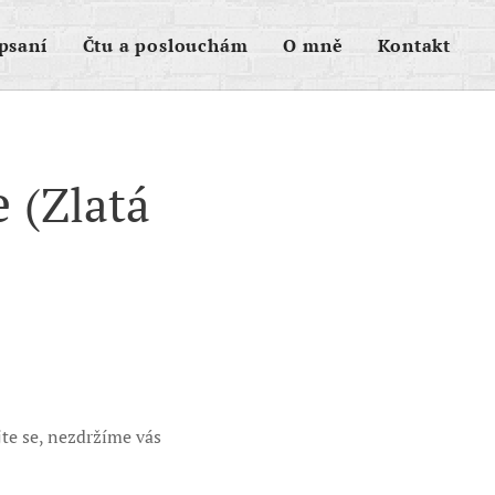
psaní
Čtu a poslouchám
O mně
Kontakt
e
(Zlatá
jte se, nezdržíme vás