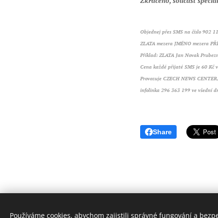
Zkráceno, součást speciá
Objednej přes SMS na číslo 902 11
ZLATA mezera JMÉNO mezera PŘ
Příklad: ZLATA Jan Novak Prubez
Cena každé přijaté SMS je 60 Kč v
Provozuje CZECH NEWS CENTER, a
infolinka 296 363 199 ve všední d
Share
Používáme cookies, abychom zajistili správné fungování a bezp