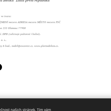
lu Blesku "Zlatá první republika"
 ve tvaru:
ÍJMENÍ mezera ADRESA mezera MĚSTO mezera PSČ
na 233 Olomouc 77900
č. DPH (zahrnuje poštovné i balné).
. s.,
ny 8-hod., mobil@cncenter.cz, www.platmobilem.cz.
ečnost našich stránek. Tím vám
© 2018 Ivan D. Hladík. Všechna práva vyhrazena.