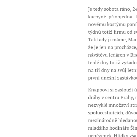
Je tedy sobota ráno, 2
kuchyně, přiobjednat 
novému kostýmu paní Lu
týdnů totiž firmu od s
Tak tady ji máme, Mari
že je jen na procházce
návštěvu ledáren v Br
teplé dny totiž vyžado
na tři dny na svůj letn
první dnešní zastávkou
Knappovi si zaslouží (a
dráhy v centru Prahy, 
nezvyklé množství str
spolucestujících, důvod
mezinárodně hledanou 
mladšího hodináře Šimo
peněženek. Hlídky však