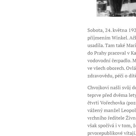
Sobota, 24. května 19
příjmením Winkel. Ačko
usadila. Tam také Mar
do Prahy pracoval v Kas
vodovodní čerpadlo. M
ve všech oborech. Ovlá
zdravovědu, péči o dítě,
Chvojkovi našli svůj d
teprve před dvěma lety
čtvrti Vořechovka (poz
vážený manžel Leopold.
vrchního ředitele Živn
však spočívá i v tom,
prvorepublikové vítají