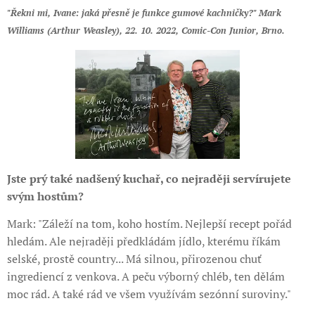
"Řekni mi, Ivane: jaká přesně je funkce gumové kachničky?" Mark
Williams (Arthur Weasley), 22. 10. 2022, Comic-Con Junior, Brno.
Jste prý také nadšený kuchař, co nejraději servírujete
svým hostům?
Mark: "Záleží na tom, koho hostím. Nejlepší recept pořád
hledám. Ale nejraději předkládám jídlo, kterému říkám
selské, prostě country... Má silnou, přirozenou chuť
ingrediencí z venkova. A peču výborný chléb, ten dělám
moc rád. A také rád ve všem využívám sezónní suroviny."