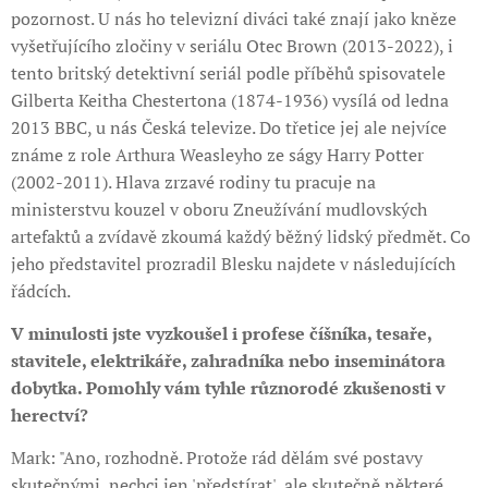
pozornost. U nás ho televizní diváci také znají jako kněze
vyšetřujícího zločiny v seriálu Otec Brown (2013-2022), i
tento britský detektivní seriál podle příběhů spisovatele
Gilberta Keitha Chestertona (1874-1936) vysílá od ledna
2013 BBC, u nás Česká televize. Do třetice jej ale nejvíce
známe z role Arthura Weasleyho ze ságy Harry Potter
(2002-2011). Hlava zrzavé rodiny tu pracuje na
ministerstvu kouzel v oboru Zneužívání mudlovských
artefaktů a zvídavě zkoumá každý běžný lidský předmět. Co
jeho představitel prozradil Blesku najdete v následujících
řádcích.
V minulosti jste vyzkoušel i profese číšníka, tesaře,
stavitele, elektrikáře, zahradníka nebo inseminátora
dobytka. Pomohly vám tyhle různorodé zkušenosti v
herectví?
Mark: "Ano, rozhodně. Protože rád dělám své postavy
skutečnými, nechci jen 'předstírat', ale skutečně některé