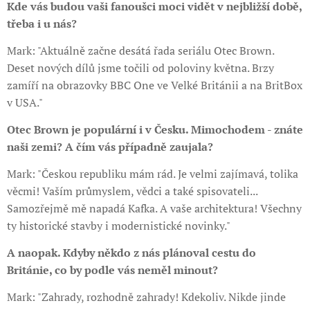
Kde vás budou vaši fanoušci moci vidět v nejbližší době,
třeba i u nás?
Mark: "Aktuálně začne desátá řada seriálu Otec Brown.
Deset nových dílů jsme točili od poloviny května. Brzy
zamíří na obrazovky BBC One ve Velké Británii a na BritBox
v USA."
Otec Brown je populární i v Česku. Mimochodem - znáte
naši zemi? A čím vás případně zaujala?
Mark: "Českou republiku mám rád. Je velmi zajímavá, tolika
věcmi! Vaším průmyslem, vědci a také spisovateli...
Samozřejmě mě napadá Kafka. A vaše architektura! Všechny
ty historické stavby i modernistické novinky."
A naopak. Kdyby někdo z nás plánoval cestu do
Británie, co by podle vás neměl minout?
Mark: "Zahrady, rozhodně zahrady! Kdekoliv. Nikde jinde