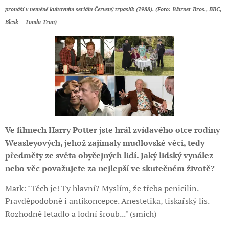
pronáší v neméně kultovním seriálu Červený trpaslík (1988). (Foto: Warner Bros., BBC,
Blesk – Tonda Tran)
Ve filmech Harry Potter jste hrál zvídavého otce rodiny
Weasleyových, jehož zajímaly mudlovské věci, tedy
předměty ze světa obyčejných lidí. Jaký lidský vynález
nebo věc považujete za nejlepší ve skutečném životě?
Mark: "Těch je! Ty hlavní? Myslím, že třeba penicilin.
Pravděpodobně i antikoncepce. Anestetika, tiskařský lis.
Rozhodně letadlo a lodní šroub..." (smích)