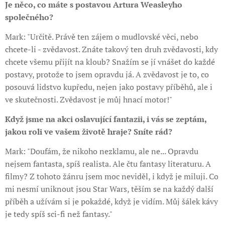
Je něco, co máte s postavou Artura Weasleyho
společného?
Mark: "Určitě. Právě ten zájem o mudlovské věci, nebo
chcete-li - zvědavost. Znáte takový ten druh zvědavosti, kdy
chcete všemu přijít na kloub? Snažím se jí vnášet do každé
postavy, protože to jsem opravdu já. A zvědavost je to, co
posouvá lidstvo kupředu, nejen jako postavy příběhů, ale i
ve skutečnosti. Zvědavost je můj hnací motor!"
Když jsme na akci oslavující fantazii, i vás se zeptám,
jakou roli ve vašem životě hraje? Sníte rád?
Mark: "Doufám, že nikoho nezklamu, ale ne... Opravdu
nejsem fantasta, spíš realista. Ale čtu fantasy literaturu. A
filmy? Z tohoto žánru jsem moc neviděl, i když je miluji. Co
mi nesmí uniknout jsou Star Wars, těším se na každý další
příběh a užívám si je pokaždé, když je vidím. Můj šálek kávy
je tedy spíš sci-fi než fantasy."