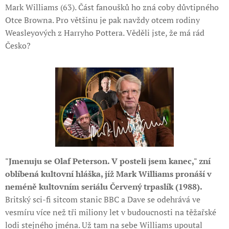
Mark Williams (63). Část fanoušků ho zná coby důvtipného
Otce Browna. Pro většinu je pak navždy otcem rodiny
Weasleyových z Harryho Pottera. Věděli jste, že má rád
Česko?
"Jmenuju se Olaf Peterson. V posteli jsem kanec," zní
oblíbená kultovní hláška, jíž Mark Williams pronáší v
neméně kultovním seriálu Červený trpaslík (1988).
Britský sci-fi sitcom stanic BBC a Dave se odehrává ve
vesmíru více než tři miliony let v budoucnosti na těžařské
lodi stejného jména. Už tam na sebe Williams upoutal