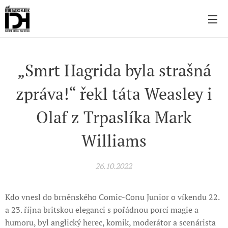
„Smrt Hagrida byla strašná
zpráva!“ řekl táta Weasley i
Olaf z Trpaslíka Mark
Williams
26.10.2022
Kdo vnesl do brněnského Comic-Conu Junior o víkendu 22.
a 23. října britskou eleganci s pořádnou porcí magie a
humoru, byl anglický herec, komik, moderátor a scenárista