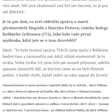
věci umět. Mít jiné zkušenosti než být jen hercem, to je pro
mě důležité."
Je to pár dnů, co svět obletěla zpráva o úmrtí
představitele Hagrida z Harryho Pottera, vašeho kolegy
Robbieho Coltranea (†72). Jaká byla vaše první
myšlenka, když jste se o tom dozvěděl?
Mark: "To byla strašná zpráva. Trávili jsme spolu s Robbiem
hodně času a zarmoutilo mě, když vážně onemocněl. Je to
ztráta. Velká ztráta. Už jsme jich pár museli přijmout, odešla
spousta úžasných lidí, se kterými jsem se na těch filmech
potkal. A každý chybí, každý jeden se nám zapsal do životů."
Tajemná komnata je znovu otevřena a nepřátelé dědice by se měli bát... Mark Williams
se v Harry Potterovi objevoval od druhého dílu, Harry Potter a Tajemná komnata
(2002). • Katolický kněz otec Brown z kostela sv. Marie ve fiktivním Kemblefordu, znalec
lidských duší a zpovědních tajemství se zálibou v řešení zločinů. (2013–2022) • "Jmenuju
se Olaf Peterson. V posteli jsem kanec," zní oblíbená kultovní hláška, jíž Mark Williams