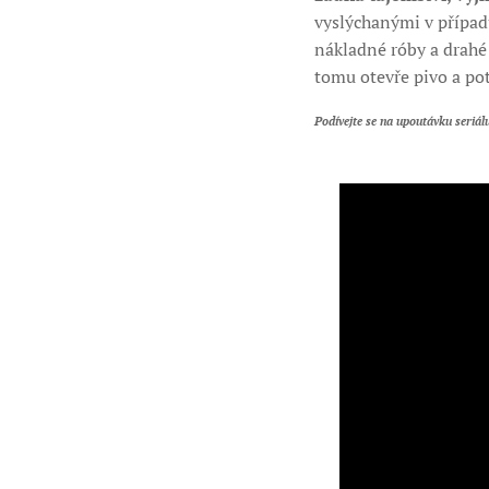
vyslýchanými v případ
nákladné róby a drahé 
tomu otevře pivo a pot
Podívejte se na upoutávku seriál