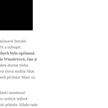
 zajímavé ženské
it a uchopit.
 abych byla upřímná.
la Winsletová, čím ji
obře dostat třeba
ová slova mohla říkat
lech přichází Mare za
oučástí neměnné
u rozbije jedině
ší přátele. Nikdo tady