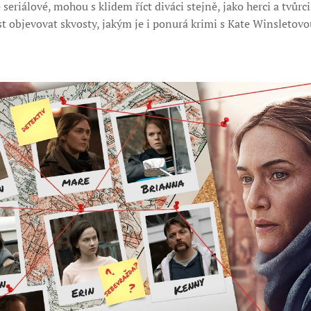
seriálové, mohou s klidem říct diváci stejně, jako herci a tvůr
t objevovat skvosty, jakým je i ponurá krimi s Kate Winsletovou