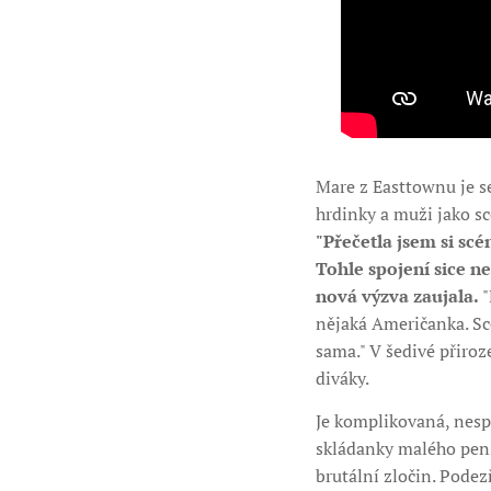
Mare z Easttownu je ser
hrdinky a muži jako sce
"Přečetla jsem si scé
Tohle spojení sice ne
nová výzva zaujala.
"
nějaká Američanka. Scé
sama." V šedivé přiroz
diváky.
Je komplikovaná, nespo
skládanky malého pens
brutální zločin. Podez