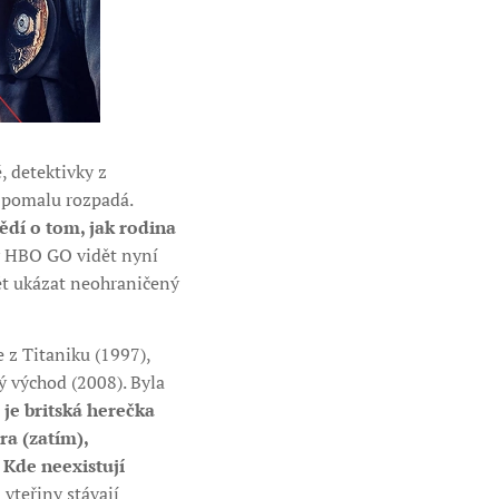
, detektivky z
e pomalu rozpadá.
dí o tom, jak rodina
ky HBO GO vidět nyní
pět ukázat neohraničený
z Titaniku (1997),
ý východ (2008). Byla
 je britská herečka
a (zatím),
 Kde neexistují
 vteřiny stávají