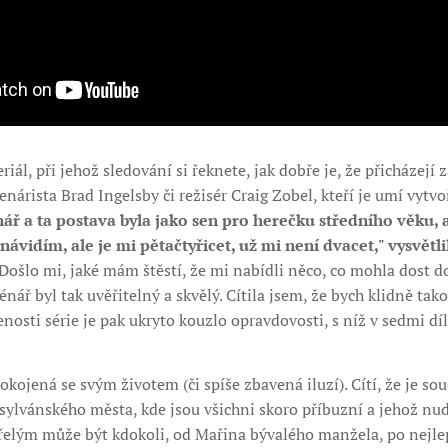
iál, při jehož sledování si řeknete, jak dobře je, že přicházejí
nárista Brad Ingelsby či režisér Craig Zobel, kteří je umí vytvoř
nář a ta postava byla jako sen pro herečku středního věku,
návidím, ale je mi pětačtyřicet, už mi není dvacet," vysvětli
Došlo mi, jaké mám štěstí, že mi nabídli něco, co mohla dost d
nář byl tak uvěřitelný a skvělý. Cítila jsem, že bych klidně tak
enosti série je pak ukryto kouzlo opravdovosti, s níž v sedmi dí
kojená se svým životem (či spíše zbavená iluzí). Cítí, že je s
ylvánského města, kde jsou všichni skoro příbuzní a jehož nud
řelým může být kdokoli, od Mařina bývalého manžela, po nejlep