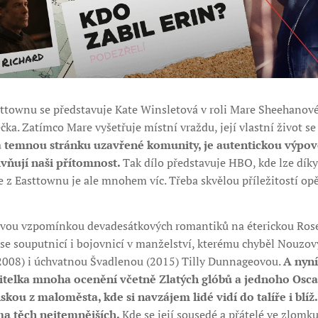
sttownu se představuje Kate Winsletová v roli Mare Sheehanové
a. Zatímco Mare vyšetřuje místní vraždu, její vlastní život s
 temnou stránku uzavřené komunity, je autentickou výpově
ivňují naši přítomnost.
Tak dílo představuje HBO, kde lze dí
e z Easttownu je ale mnohem víc. Třeba skvělou příležitostí o
vou vzpomínkou devadesátkových romantiků na éterickou Rose 
 se souputnicí i bojovnicí v manželství, kterému chyběl Nouzov
2008) i úchvatnou Švadlenou (2015) Tilly Dunnageovou.
A nyní
itelka mnoha ocenění včetně Zlatých glóbů a jednoho Oscar
ou z maloměsta, kde si navzájem lidé vidí do talíře i blíž.
ma těch nejtemnějších.
Kde se její sousedé a přátelé ve zlomku