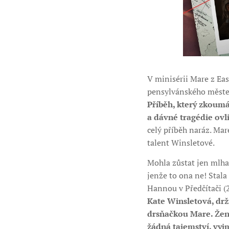
V minisérii Mare z Ea
pensylvánského městečk
Příběh, který zkoumá
a dávné tragédie ovl
celý příběh naráz. Mar
talent Winsletové.
Mohla zůstat jen mlha
jenže to ona ne! Stala
Hannou v Předčítači (
Kate Winsletová, drž
drsňačkou Mare. Žensk
žádná tajemství, vyj