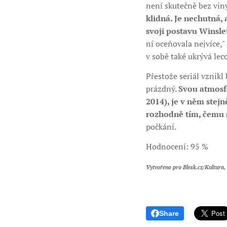
není skutečně bez vin
klidná. Je nechutná,
svoji postavu Winsle
ní oceňovala nejvíce," 
v sobě také ukrývá lecc
Přestože seriál vznikl
prázdný.
Svou atmosf
2014), je v něm stej
rozhodně tím, čemu s
počkání.
Hodnocení: 95 %
Vytvořeno pro Blesk.cz/Kultura, 
Share