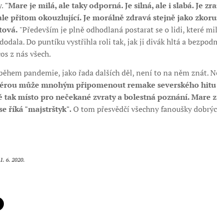
y.
"Mare je milá, ale taky odporná. Je silná, ale i slabá. Je zr
 ale přitom okouzlující. Je morálně zdravá stejně jako zko
tová.
"Především je plně odhodlaná postarat se o lidi, které mi
dodala. Do puntíku vystřihla roli tak, jak ji divák hltá a bezpo
os z nás všech.
 během pandemie, jako řada dalších děl, není to na něm znát. N
érou může mnohým připomenout remake severského hitu T
ně tak místo pro nečekané zvraty a bolestná poznání. Mare 
e říká "majstrštyk".
O tom přesvědčí všechny fanoušky dobrýc
1. 6. 2020.