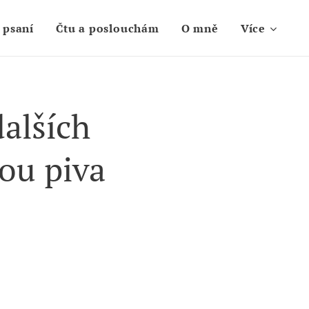
 psaní
Čtu a poslouchám
O mně
Více
alších
kou piva