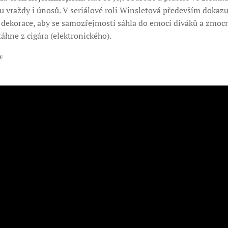
u vraždy i únosů. V seriálové roli Winsletová především dokazu
dekorace, aby se samozřejmostí sáhla do emocí diváků a zmocnil
áhne z cigára (elektronického).
u: