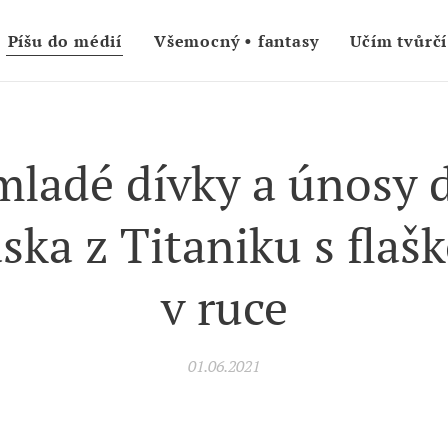
Píšu do médií
Všemocný • fantasy
Učím tvůrčí
mladé dívky a únosy d
áska z Titaniku s flaš
v ruce
01.06.2021