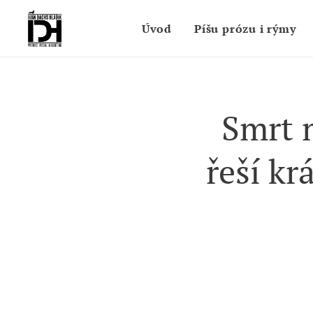
Úvod
Píšu prózu i rýmy
Smrt 
řeší kr