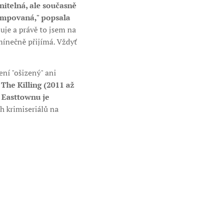
anitelná, ale současně
rumpovaná," popsala
luje a právě to jsem na
dmínečně přijímá. Vždyť
ení "ošizený" ani
he Killing (2011 až
z Easttownu je
h krimiseriálů na