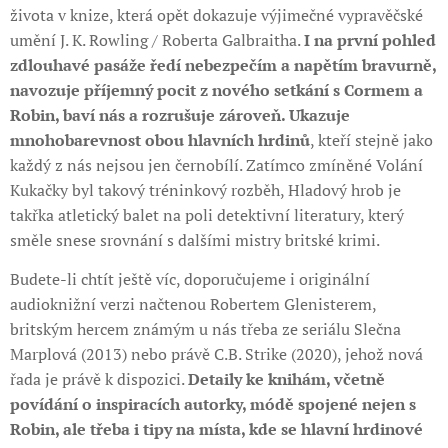
života v knize, která opět dokazuje výjimečné vypravěčské
umění J. K. Rowling / Roberta Galbraitha.
I na první pohled
zdlouhavé pasáže ředí nebezpečím a napětím bravurně,
navozuje příjemný pocit z nového setkání s Cormem a
Robin, baví nás a rozrušuje zároveň. Ukazuje
mnohobarevnost obou hlavních hrdinů
, kteří stejně jako
každý z nás nejsou jen černobílí. Zatímco zmíněné Volání
Kukačky byl takový tréninkový rozběh, Hladový hrob je
takřka atletický balet na poli detektivní literatury, který
směle snese srovnání s dalšími mistry britské krimi.
Budete-li chtít ještě víc, doporučujeme i originální
audioknižní verzi načtenou Robertem Glenisterem,
britským hercem známým u nás třeba ze seriálu Slečna
Marplová (2013) nebo právě C.B. Strike (2020), jehož nová
řada je právě k dispozici.
Detaily ke knihám, včetně
povídání o inspiracích autorky, módě spojené nejen s
Robin, ale třeba i tipy na místa, kde se hlavní hrdinové