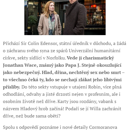
Přichází Sir Colin Edensor, státní úředník v důchodu, a žádá
o záchranu svého syna ze spárů Univerzální humanitární
církve, sekty sídlící v Norfolku.
Vede ji charismatický
Jonathan Wace, známý jako Papa J. Stejně okouzlující
jako nebezpečný. Hlad, dřina, nechtěný sex nebo smrt –
to všechno čeká ty, kdo se nechají zlákat jeho líbivými
přísliby.
Do této sekty vstupuje v utajení Robin, více plná
odhodlání, odvahy a jisté drzosti nejen v profesním, ale i
osobním životě než dříve. Karty jsou rozdány, vabank s
názvem Hladový hrob začíná! Podaří se jí Willa zachránit
dříve, než bude sama obětí?
Spolu s odpovědí poznáme i nové detaily Cormoranova