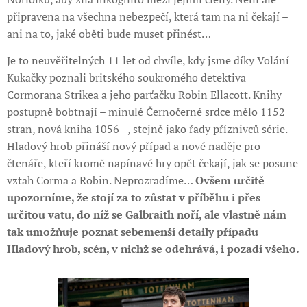
připravena na všechna nebezpečí, která tam na ni čekají –
ani na to, jaké oběti bude muset přinést…
Je to neuvěřitelných 11 let od chvíle, kdy jsme díky Volání
Kukačky poznali britského soukromého detektiva
Cormorana Strikea a jeho parťačku Robin Ellacott. Knihy
postupně bobtnají – minulé Černočerné srdce mělo 1152
stran, nová kniha 1056 –, stejně jako řady příznivců série.
Hladový hrob přináší nový případ a nové naděje pro
čtenáře, kteří kromě napínavé hry opět čekají, jak se posune
vztah Corma a Robin. Neprozradíme…
Ovšem určitě
upozorníme, že stojí za to zůstat v příběhu i přes
určitou vatu, do níž se Galbraith noří, ale vlastně nám
tak umožňuje poznat sebemenší detaily případu
Hladový hrob, scén, v nichž se odehrává, i pozadí všeho.