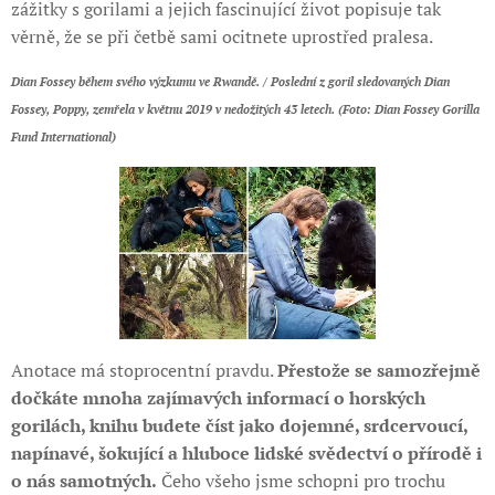
zážitky s gorilami a jejich fascinující život popisuje tak
věrně, že se při četbě sami ocitnete uprostřed pralesa.
Dian Fossey během svého výzkumu ve Rwandě. / Poslední z goril sledovaných Dian
Fossey, Poppy, zemřela v květnu 2019 v nedožitých 43 letech. (Foto: Dian Fossey Gorilla
Fund International)
Anotace má stoprocentní pravdu.
Přestože se samozřejmě
dočkáte mnoha zajímavých informací o horských
gorilách, knihu budete číst jako dojemné, srdcervoucí,
napínavé, šokující a hluboce lidské svědectví o přírodě i
o nás samotných.
Čeho všeho jsme schopni pro trochu