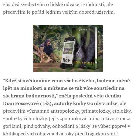
zůstává svědectvím o lidské odvaze i zrůdnosti, ale
především je pořád jedním velkým dobrodružstvím.
"Když si uvědomíme cenu všeho živého, budeme méně
lpět na minulosti a můžeme se tak více soustředit na
záchranu budoucnosti," zněla poslední věta deníku
Dian Fosseyové (†53), autorky knihy Gorily v mlze
, ale
především významné antropoložky, primatoložky, etoložky,
zooložky či bioložky. Její vzpomínková kniha 'o životě mezi
gorilami, plná odvahy, odhodlání a lásky' se vůbec poprvé v
knihkupectvích objevila dva roky před tragickou smrtí