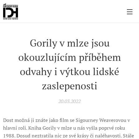
Gorily v mlze jsou
okouzlujícím příběhem
odvahy i výtkou lidské
zaslepenosti
20.03.2022
Dost možná ji znáte jako film se Sigourney Weaverovou v
hlavní roli. Kniha Gorily v mlze u nás vyšla poprvé roku
1988. Dosud neztratila nic ze své krásy či naléhavosti. Stále