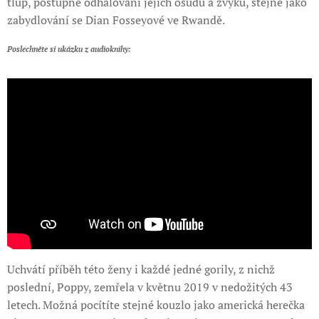
tlup, postupné odhalování jejich osudů a zvyků, stejně jako
zabydlování se Dian Fosseyové ve Rwandě.
Poslechněte si ukázku z audioknihy:
Uchvátí příběh této ženy i každé jedné gorily, z nichž
poslední, Poppy, zemřela v květnu 2019 v nedožitých 43
letech. Možná pocítíte stejné kouzlo jako americká herečka