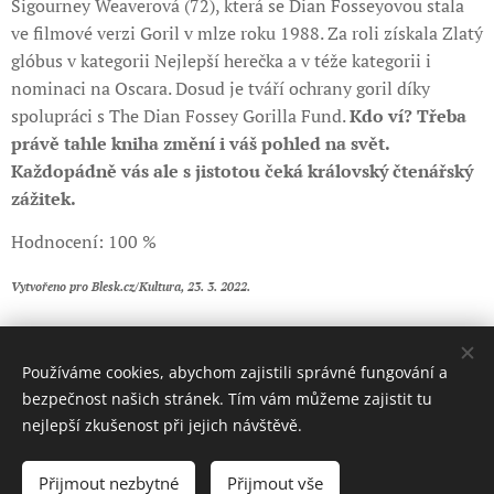
Sigourney Weaverová (72), která se Dian Fosseyovou stala
ve filmové verzi Goril v mlze roku 1988. Za roli získala Zlatý
glóbus v kategorii Nejlepší herečka a v téže kategorii i
nominaci na Oscara. Dosud je tváří ochrany goril díky
spolupráci s The Dian Fossey Gorilla Fund.
Kdo ví? Třeba
právě tahle kniha změní i váš pohled na svět.
Každopádně vás ale s jistotou čeká královský čtenářský
zážitek.
Hodnocení: 100 %
Vytvořeno pro Blesk.cz/Kultura, 23. 3. 2022.
Share
Používáme cookies, abychom zajistili správné fungování a
bezpečnost našich stránek. Tím vám můžeme zajistit tu
nejlepší zkušenost při jejich návštěvě.
© 2018 Ivan D. Hladík. Všechna práva vyhrazena.
Přijmout nezbytné
Přijmout vše
Cookies