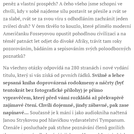
peněz a vlastní prospěch? A čeho všeho jsme schopni ve
chvíli, kdy v sobě najdeme sílu postavit se přesile a rvát se
za slabé, rvát se za svou víru s odhodláním zachránit jeden
zvířecí druh? V čem tkvělo to kouzlo, které přimělo moderní
Američanku Fosseyovou opustit pohodlnou civilizaci a na
téměř patnáct let odjet do divoké Afriky, trávit tam roky
pozorováním, bádáním a sepisováním svých poloodborných
poznatků?
Na všechny otázky odpovídá na 280 stranách i nové vydání
titulu, který si vás získá od prvních řádků.
Svižně a lehce
sepsaná kniha doprovázená rodokmeny a náčrty (byť
tentokrát bez fotografické přílohy) je přímo
vypravěčem, který před vámi rozkládá až překvapivě
zajímavé čtení. Chvíli dojemné, jindy zábavné, pak zase
napínavé...
Současně je k mání i jako audiokniha načtená
Janou Strykovou pod hlavičkou vydavatelství Tympanum.
Čtenáře i posluchače pak strhne poznávání členů gorilích