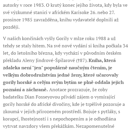
autorky v roce 1983. O krutý konec jejího života, kdy byla ve
své výzkumné stanici v africkém Karisoke 26. nebo 27.
prosince 1985 zavražděna, knihu vydavatelé doplnili až
později.
V našich končinách vyšly Gorily v mlze roku 1988 a už
tehdy se staly hitem. Na své nové vydání si kniha počkala 34
let, do letošního března, kdy vychází v původním českém
překladu Aleny Jindrové-Špilarové (†87).
Kniha, která
zdaleka není "jen" populárně naučným čtením, je
velkým dobrodružstvím jedné ženy, které učarovaly
gorily horské a celým svým bytím se plně oddala jejich
poznání a záchraně.
Anotace prozrazuje, že coby
badatelku Dian Fosseyovou přivádí zájem o vymírající
gorily horské do africké divočiny, kde je trpělivě pozoruje a
zkoumá v jejich přirozeném prostředí. Bojuje s pytláky, s
korupcí, lhostejností i s nepochopením a je odhodlána
vytrvat navzdory všem překážkám. Nezapomenutelné