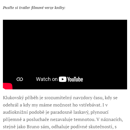
Pusťte si trailer filmové verze knihy:
Klukovský příběh je srozumitelný navzdory času, kdy se
odehrál a kdy my máme možnost ho vstřebávat. I v
audioknižní podobě je paradoxně laskavý, plynoucí
příjemně a posluchače nezavaluje temnotou. V náznacích,
stejně jako Bruno sám, odhaluje podivné skutečnosti, s