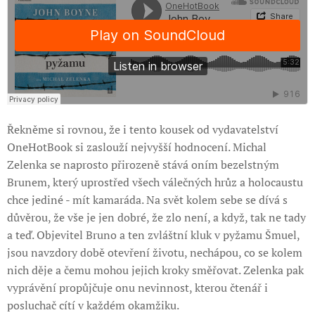
Řekněme si rovnou, že i tento kousek od vydavatelství
OneHotBook si zaslouží nejvyšší hodnocení. Michal
Zelenka se naprosto přirozeně stává oním bezelstným
Brunem, který uprostřed všech válečných hrůz a holocaustu
chce jediné - mít kamaráda. Na svět kolem sebe se dívá s
důvěrou, že vše je jen dobré, že zlo není, a když, tak ne tady
a teď. Objevitel Bruno a ten zvláštní kluk v pyžamu Šmuel,
jsou navzdory době otevření životu, nechápou, co se kolem
nich děje a čemu mohou jejich kroky směřovat. Zelenka pak
vyprávění propůjčuje onu nevinnost, kterou čtenář i
posluchač cítí v každém okamžiku.