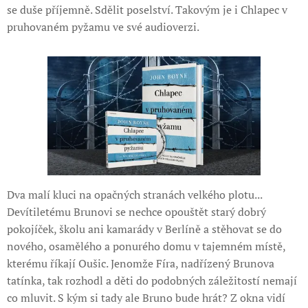
se duše příjemně. Sdělit poselství. Takovým je i Chlapec v
pruhovaném pyžamu ve své audioverzi.
Dva malí kluci na opačných stranách velkého plotu...
Devítiletému Brunovi se nechce opouštět starý dobrý
pokojíček, školu ani kamarády v Berlíně a stěhovat se do
nového, osamělého a ponurého domu v tajemném místě,
kterému říkají Oušic. Jenomže Fíra, nadřízený Brunova
tatínka, tak rozhodl a děti do podobných záležitostí nemají
co mluvit. S kým si tady ale Bruno bude hrát? Z okna vidí