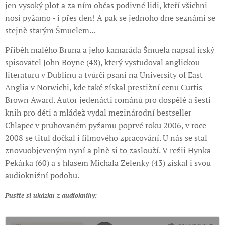
jen vysoký plot a za ním občas podivné lidi, kteří všichni
nosí pyžamo - i přes den! A pak se jednoho dne seznámí se
stejně starým Šmuelem...
Příběh malého Bruna a jeho kamaráda Šmuela napsal irský
spisovatel John Boyne (48), který vystudoval anglickou
literaturu v Dublinu a tvůrčí psaní na University of East
Anglia v Norwichi, kde také získal prestižní cenu Curtis
Brown Award. Autor jedenácti románů pro dospělé a šesti
knih pro děti a mládež vydal mezinárodní bestseller
Chlapec v pruhovaném pyžamu poprvé roku 2006, v roce
2008 se titul dočkal i filmového zpracování. U nás se stal
znovuobjeveným nyní a plně si to zaslouží. V režii Hynka
Pekárka (60) a s hlasem Michala Zelenky (43) získal i svou
audioknižní podobu.
Pusťte si ukázku z audioknihy: