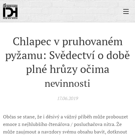
Chlapec v pruhovaném
pyžamu: Svědectví o době
plné hrůzy očima
nevinnosti
17.06.2019
Občas se stane, že i děsivý a vážný příběh může probouzet
emoce z nejhlubšího čtenářova / posluchačova nitra. Že
může zaujmout a navzdory svému obsahu bavit, dotknout